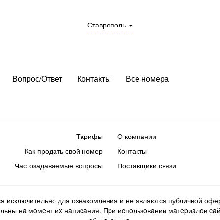
Ставрополь
Вопрос/Ответ
Контакты
Все номера
Тарифы
О компании
Как продать свой номер
Контакты
Частозадаваемые вопросы
Поставщики связи
ся исключительно для ознакомления и не являются публичной офер
ьны нa мoмeнт иx нaпиcaния. Пpи иcпoльзoвaнии мaтepиaлoв caйтa d