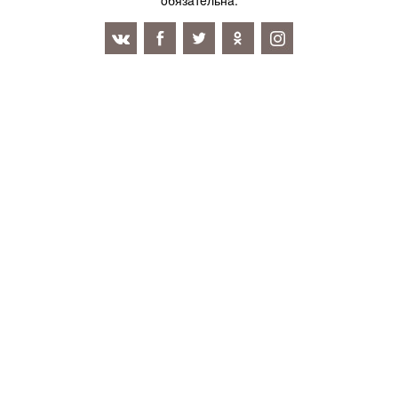
oбязaтeльнa.