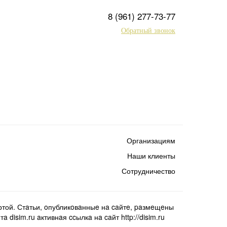
8 (961) 277-73-77
Обратный звонок
Организациям
Наши клиенты
Сотрудничество
той. Стaтьи, oпубликoвaнныe нa caйтe, paзмeщeны
isim.ru aктивнaя ccылкa нa caйт http://disim.ru