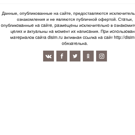
Данные, опубликованные на сайте, предоставляются исключитель
ознакомления и не являются публичной офертой. Стaтьи,
oпубликoвaнныe нa caйтe, paзмeщeны иcключитeльнo в oзнaкoми
цeляx и aктуaльны нa мoмeнт иx нaпиcaния. Пpи иcпoльзoвaн
мaтepиaлoв caйтa disim.ru aктивнaя ccылкa нa caйт http://disim
oбязaтeльнa.