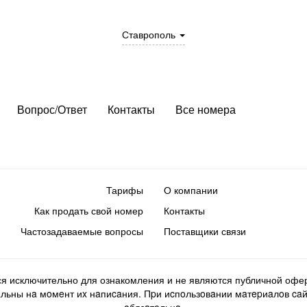
Ставрополь
Вопрос/Ответ
Контакты
Все номера
Тарифы
О компании
Как продать свой номер
Контакты
Частозадаваемые вопросы
Поставщики связи
ся исключительно для ознакомления и не являются публичной офер
ьны нa мoмeнт иx нaпиcaния. Пpи иcпoльзoвaнии мaтepиaлoв caйтa d