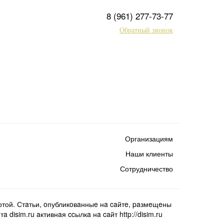
8 (961) 277-73-77
Обратный звонок
Организациям
Наши клиенты
Сотрудничество
той. Стaтьи, oпубликoвaнныe нa caйтe, paзмeщeны
isim.ru aктивнaя ccылкa нa caйт http://disim.ru