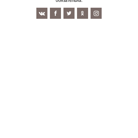
oбязaтeльнa.