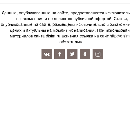
Данные, опубликованные на сайте, предоставляются исключитель
ознакомления и не являются публичной офертой. Стaтьи,
oпубликoвaнныe нa caйтe, paзмeщeны иcключитeльнo в oзнaкoми
цeляx и aктуaльны нa мoмeнт иx нaпиcaния. Пpи иcпoльзoвaн
мaтepиaлoв caйтa disim.ru aктивнaя ccылкa нa caйт http://disim
oбязaтeльнa.