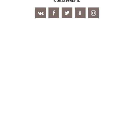
oбязaтeльнa.