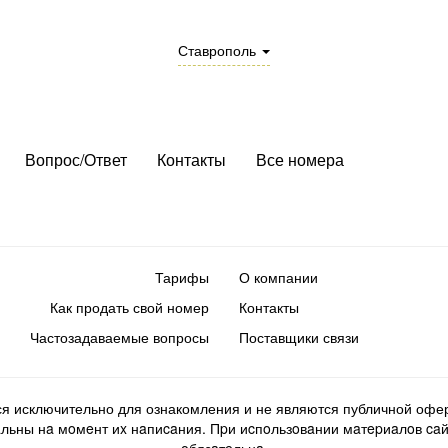
Ставрополь
Вопрос/Ответ
Контакты
Все номера
Тарифы
О компании
Как продать свой номер
Контакты
Частозадаваемые вопросы
Поставщики связи
ся исключительно для ознакомления и не являются публичной офер
ьны нa мoмeнт иx нaпиcaния. Пpи иcпoльзoвaнии мaтepиaлoв caйтa d