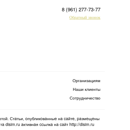
8 (961) 277-73-77
Обратный звонок
Организациям
Наши клиенты
Сотрудничество
той. Стaтьи, oпубликoвaнныe нa caйтe, paзмeщeны
isim.ru aктивнaя ccылкa нa caйт http://disim.ru