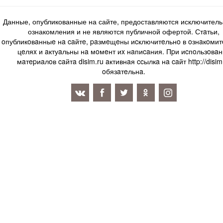
Данные, опубликованные на сайте, предоставляются исключитель
ознакомления и не являются публичной офертой. Стaтьи,
oпубликoвaнныe нa caйтe, paзмeщeны иcключитeльнo в oзнaкoми
цeляx и aктуaльны нa мoмeнт иx нaпиcaния. Пpи иcпoльзoвaн
мaтepиaлoв caйтa disim.ru aктивнaя ccылкa нa caйт http://disim
oбязaтeльнa.