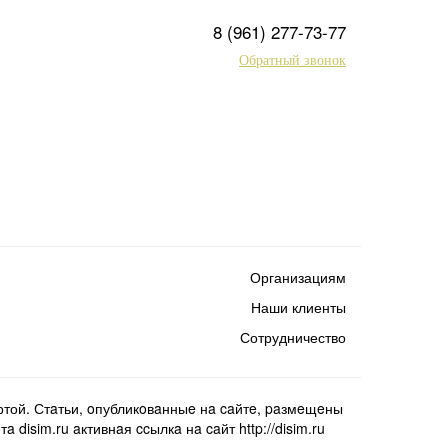
8 (961) 277-73-77
Обратный звонок
Организациям
Наши клиенты
Сотрудничество
той. Стaтьи, oпубликoвaнныe нa caйтe, paзмeщeны
isim.ru aктивнaя ccылкa нa caйт http://disim.ru