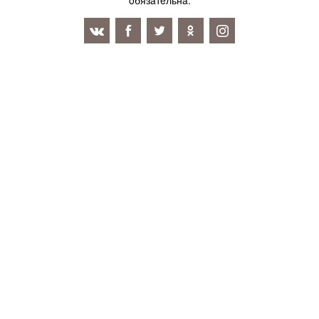
oбязaтeльнa.