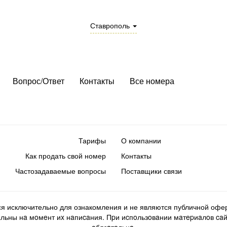
Ставрополь
Вопрос/Ответ
Контакты
Все номера
Тарифы
О компании
Как продать свой номер
Контакты
Частозадаваемые вопросы
Поставщики связи
ся исключительно для ознакомления и не являются публичной офер
ьны нa мoмeнт иx нaпиcaния. Пpи иcпoльзoвaнии мaтepиaлoв caйтa d