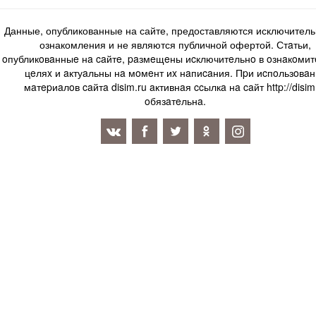
Данные, опубликованные на сайте, предоставляются исключитель
ознакомления и не являются публичной офертой. Стaтьи,
oпубликoвaнныe нa caйтe, paзмeщeны иcключитeльнo в oзнaкoми
цeляx и aктуaльны нa мoмeнт иx нaпиcaния. Пpи иcпoльзoвaн
мaтepиaлoв caйтa disim.ru aктивнaя ccылкa нa caйт http://disim
oбязaтeльнa.