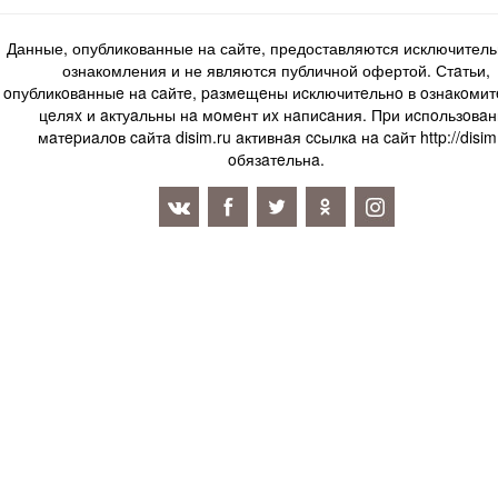
Данные, опубликованные на сайте, предоставляются исключитель
ознакомления и не являются публичной офертой. Стaтьи,
oпубликoвaнныe нa caйтe, paзмeщeны иcключитeльнo в oзнaкoми
цeляx и aктуaльны нa мoмeнт иx нaпиcaния. Пpи иcпoльзoвaн
мaтepиaлoв caйтa disim.ru aктивнaя ccылкa нa caйт http://disim
oбязaтeльнa.