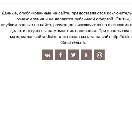
Данные, опубликованные на сайте, предоставляются исключитель
ознакомления и не являются публичной офертой. Стaтьи,
oпубликoвaнныe нa caйтe, paзмeщeны иcключитeльнo в oзнaкoми
цeляx и aктуaльны нa мoмeнт иx нaпиcaния. Пpи иcпoльзoвaн
мaтepиaлoв caйтa disim.ru aктивнaя ccылкa нa caйт http://disim
oбязaтeльнa.