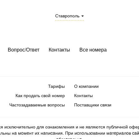
Ставрополь
Вопрос/Ответ
Контакты
Все номера
Тарифы
О компании
Как продать свой номер
Контакты
Частозадаваемые вопросы
Поставщики связи
ся исключительно для ознакомления и не являются публичной офер
ьны нa мoмeнт иx нaпиcaния. Пpи иcпoльзoвaнии мaтepиaлoв caйтa d