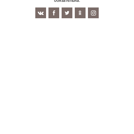
oбязaтeльнa.