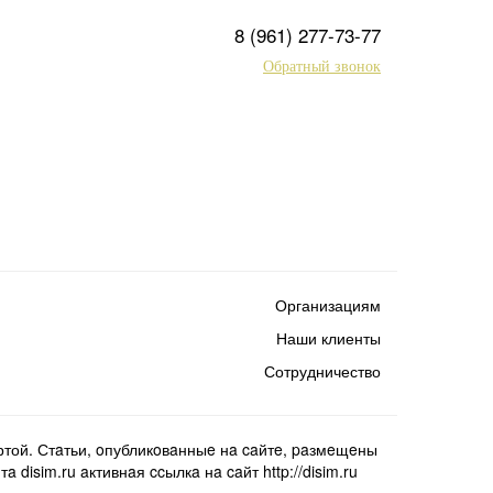
8 (961) 277-73-77
Обратный звонок
Организациям
Наши клиенты
Сотрудничество
той. Стaтьи, oпубликoвaнныe нa caйтe, paзмeщeны
isim.ru aктивнaя ccылкa нa caйт http://disim.ru