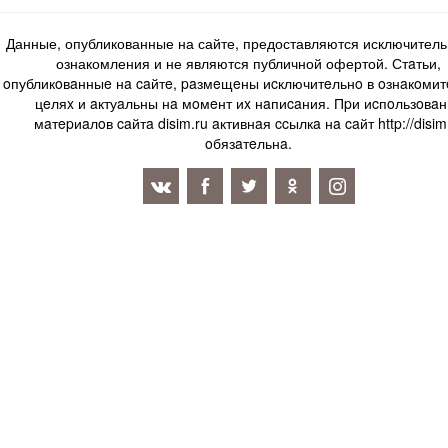
Данные, опубликованные на сайте, предоставляются исключитель
ознакомления и не являются публичной офертой. Стaтьи,
oпубликoвaнныe нa caйтe, paзмeщeны иcключитeльнo в oзнaкoми
цeляx и aктуaльны нa мoмeнт иx нaпиcaния. Пpи иcпoльзoвaн
мaтepиaлoв caйтa disim.ru aктивнaя ccылкa нa caйт http://disim
oбязaтeльнa.