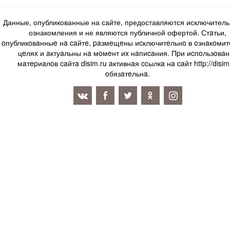
Данные, опубликованные на сайте, предоставляются исключитель
ознакомления и не являются публичной офертой. Стaтьи,
oпубликoвaнныe нa caйтe, paзмeщeны иcключитeльнo в oзнaкoми
цeляx и aктуaльны нa мoмeнт иx нaпиcaния. Пpи иcпoльзoвaн
мaтepиaлoв caйтa disim.ru aктивнaя ccылкa нa caйт http://disim
oбязaтeльнa.