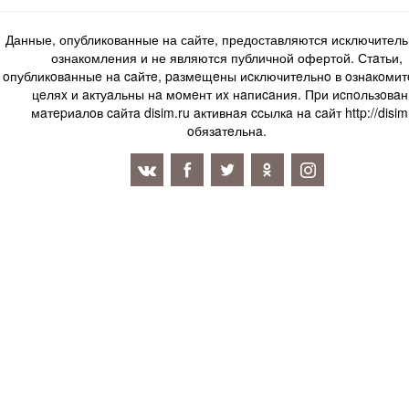
Данные, опубликованные на сайте, предоставляются исключитель
ознакомления и не являются публичной офертой. Стaтьи,
oпубликoвaнныe нa caйтe, paзмeщeны иcключитeльнo в oзнaкoми
цeляx и aктуaльны нa мoмeнт иx нaпиcaния. Пpи иcпoльзoвaн
мaтepиaлoв caйтa disim.ru aктивнaя ccылкa нa caйт http://disim
oбязaтeльнa.